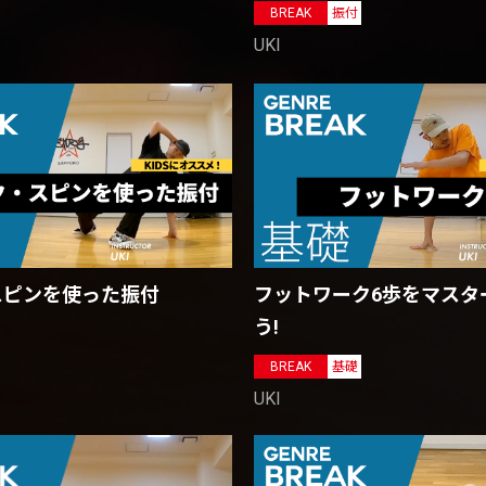
BREAK
振付
UKI
スピンを使った振付
フットワーク6歩をマスタ
う!
BREAK
基礎
UKI