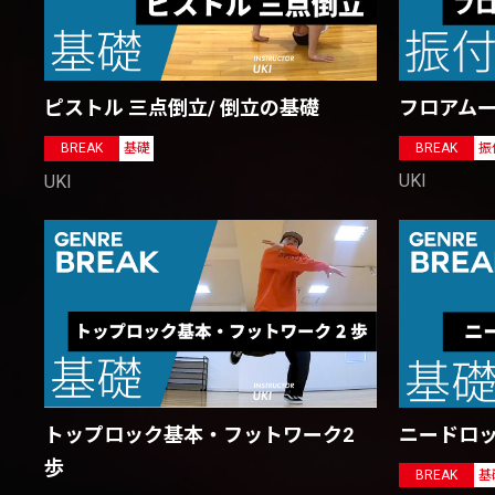
フロアム
ピストル 三点倒立/ 倒立の基礎
BREAK
振
BREAK
基礎
UKI
UKI
ニードロ
トップロック基本・フットワーク2
歩
BREAK
基