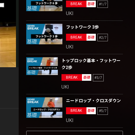
BREAK
基礎
#1/7
UKI
フットワーク 3歩
BREAK
基礎
#2/7
UKI
トップロック基本・フットワー
ク2歩
BREAK
基礎
#3/7
UKI
ニードロップ・クロスダウン
BREAK
基礎
#5/7
UKI