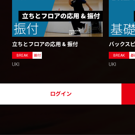
立ちとフロアの応用 & 振付
バックス
BREAK
振付
BREAK
基
UKI
UKI
ログイン