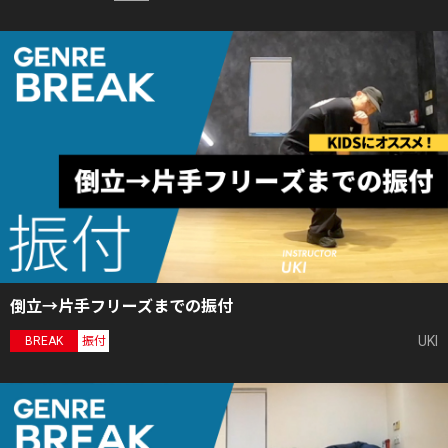
倒立→片手フリーズまでの振付
UKI
BREAK
振付