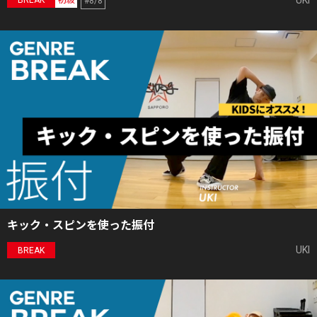
UKI
BREAK
初級
#8/8
キック・スピンを使った振付
UKI
BREAK