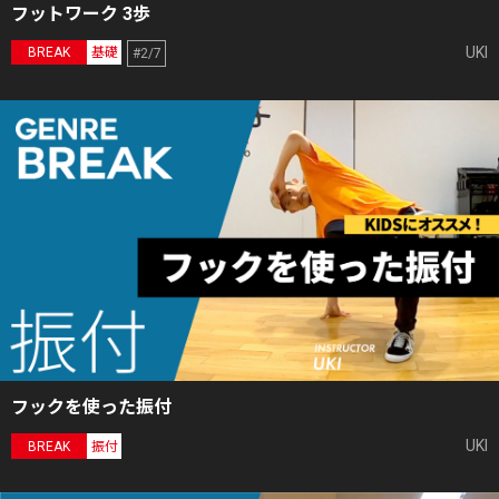
フットワーク 3歩
UKI
BREAK
基礎
#2/7
フックを使った振付
UKI
BREAK
振付