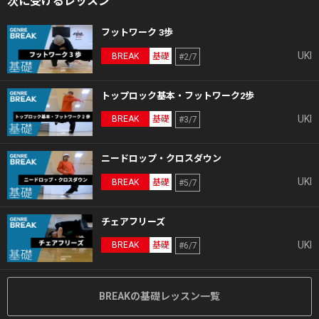
次に受けるレッスン
フットワーク 3歩
UKI
BREAK
基礎
#2/7
トップロック基本・フットワーク2歩
UKI
BREAK
基礎
#3/7
ニードロップ・クロスダウン
UKI
BREAK
基礎
#5/7
チェアフリーズ
UKI
BREAK
基礎
#6/7
BREAKの基礎レッスン一覧