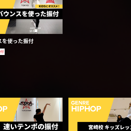
スを使った振付
振付