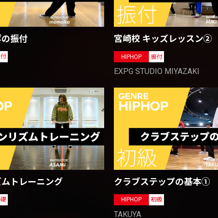
ポの振付
宮崎校 キッズレッスン②
振付
HIPHOP
振付
EXPG STUDIO MIYAZAKI
゙ムトレーニング
クラブステップの基本①
基礎
HIPHOP
初級
TAKUYA