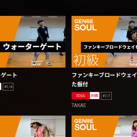
ーゲート
ファンキーブロードウェ
た振付
礎
#1/4
SOUL
初級
#7/7
TAKAE