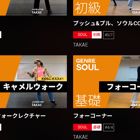
プッシュ&プル、ソウルC
礎
SOUL
初級
#5/7
TAKAE
フォーコーナー
ウォークレクチャー
SOUL
基礎
礎
#4/4
TAKAE