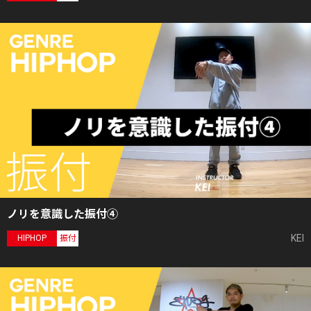
ノリを意識した振付④
KEI
HIPHOP
振付