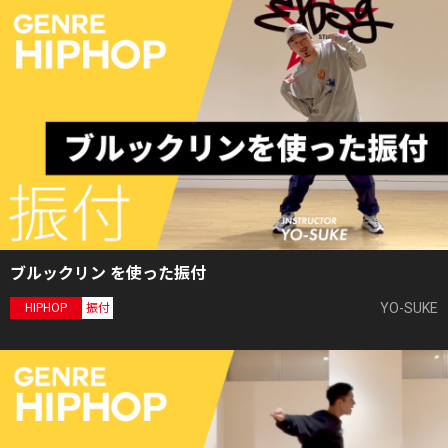
ブルックリン を使った振付
YO-SUKE
HIPHOP
振付