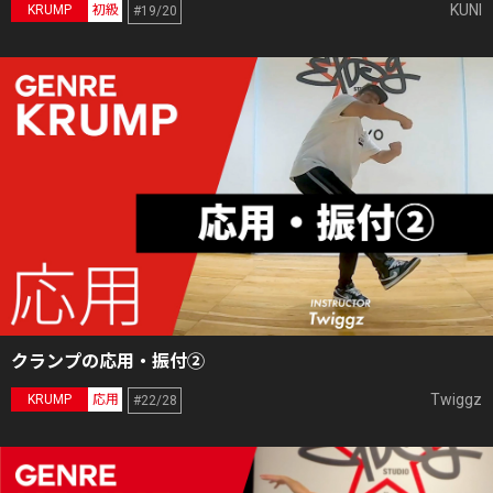
KUNI
KRUMP
初級
#19/20
クランプの応用・振付②
Twiggz
KRUMP
応用
#22/28