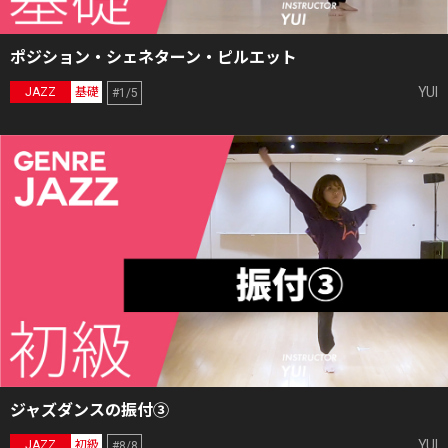
ポジション・シェネターン・ピルエット
YUI
JAZZ
基礎
#1/5
ジャズダンスの振付③
YUI
JAZZ
初級
#8/8