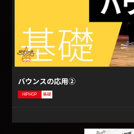
バウンスの応用②
HIPHOP
基礎