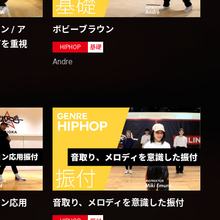
 / ア
ボビーブラウン
プを重視
HIPHOP
基礎
Andre
ョン応用
音取り、メロディを意識した振付