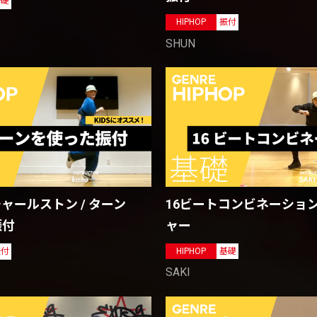
基礎
HIPHOP
振付
SHUN
16ビートコンビネーショ
ャールストン / ターン
ャー
振付
HIPHOP
基礎
振付
SAKI