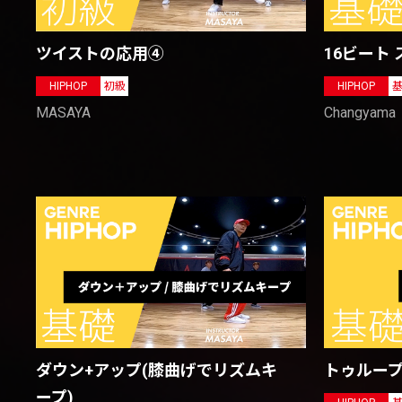
ツイストの応用④
16ビート
HIPHOP
初級
HIPHOP
MASAYA
Changyama
トゥルー
ダウン+アップ(膝曲げでリズムキ
ープ)