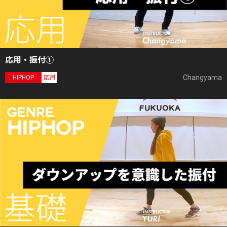
応用・振付①
Changyama
HIPHOP
応用