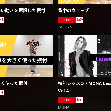
かい動きを意識した振付
背中のウェーブ
振付
HIPHOP
初級
TAKUYA
きく使った振付
特別レッスン / MONA Les
Vol.4
振付
HIPHOP
振付
MONA