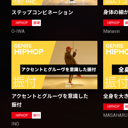
身体の細
ステップコンビネーション
HIPHOP
HIPHOP
基礎
Manavin
O-IWA
全身を大
アクセントとグルーヴを意識した
振付
HIPHOP
MASAHARU
HIPHOP
振付
INO