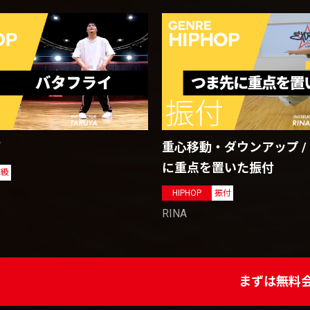
重心移動・ダウンアップ /
イ
に重点を置いた振付
初級
HIPHOP
振付
RINA
まずは無料