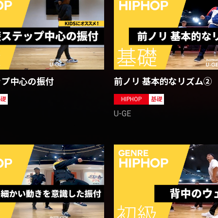
前ノリ 基本的なリズム②
ップ中心の振付
HIPHOP
基礎
基礎
U-GE