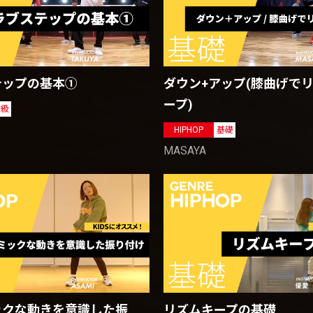
テップの基本①
ダウン+アップ(膝曲げで
ープ)
初級
HIPHOP
基礎
MASAYA
ックな動きを意識した振
リズムキープの基礎