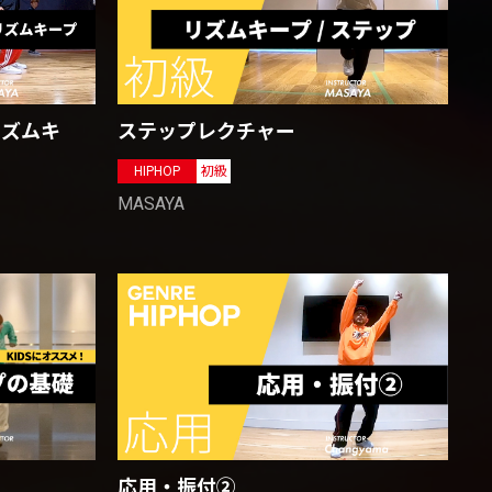
リズムキ
ステップレクチャー
HIPHOP
初級
MASAYA
応用・振付②