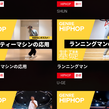
基礎
HIPHOP
振付
SHUN
ーマシンの応用
ランニングマン
初級
HIPHOP
基礎
U-GE