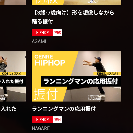
【3歳-7歳向け】形を想像しながら
踊る振付
HIPHOP
初級
ASAMI
り入れた
ランニングマンの応用振付
HIPHOP
振付
NAGARE