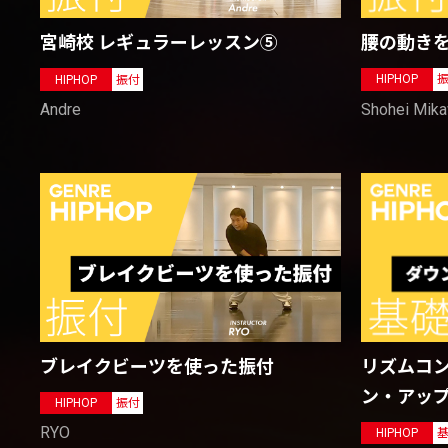
腰の動き
宮崎校 レギュラーレッスン⑤
HIPHOP
HIPHOP
振付
Shohei Mik
Andre
ブレイクビーツを使った振付
リズムコン
ン・アッ
HIPHOP
振付
RYO
HIPHOP