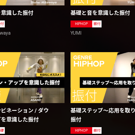
を意識した振付
基礎と音を意識した振付
振付
HIPHOP
振付
awaya
YUMI
ビネーション / ダウ
基礎ステップ〜応用を取
プを意識した振付
振付
基礎
HIPHOP
振付