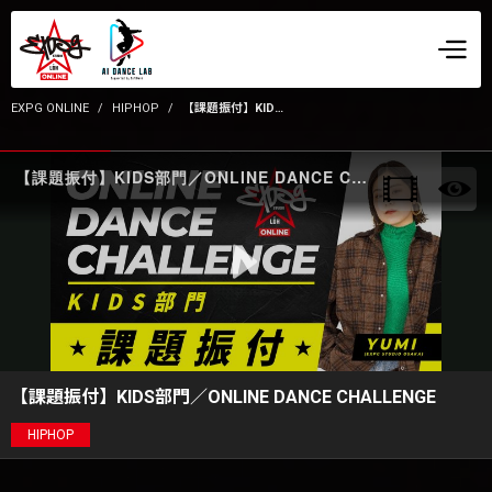
EXPG ONLINE
HIPHOP
【課題振付】KIDS部門／ONLINE DANCE CHALLENGE
【課題振付】KIDS部門／ONLINE DANCE CHALLENGE
【課題振付】KIDS部門／ONLINE DANCE CHALLENGE
HIPHOP