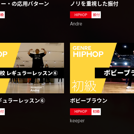
リー・の応用パターン
ノリを重視した振付
初級
HIPHOP
振付
Andre
ギュラーレッスン⑥
ボビーブラウン
振付
HIPHOP
初級
keeper