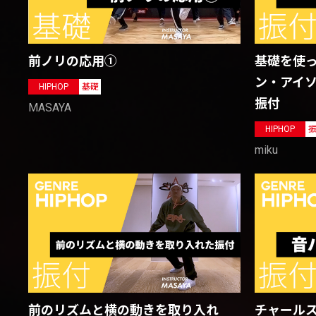
基礎を使っ
前ノリの応用①
ン・アイ
HIPHOP
基礎
振付
MASAYA
HIPHOP
miku
前のリズムと横の動きを取り入れ
チャールス