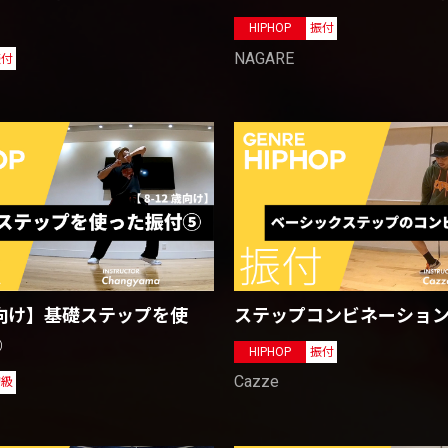
HIPHOP
振付
NAGARE
振付
ステップコンビネーショ
2歳向け】基礎ステップを使
⑤
HIPHOP
振付
Cazze
初級