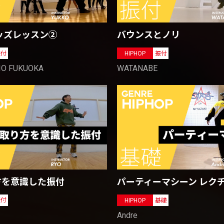
ッズレッスン②
バウンスとノリ
振付
HIPHOP
振付
IO FUKUOKA
WATANABE
方を意識した振付
パーティーマシーン レク
振付
HIPHOP
基礎
Andre