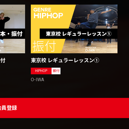
振付
東京校 レギュラーレッスン①
HIPHOP
振付
O-IWA
会員登録