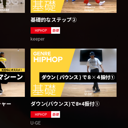
基礎的なステップ②
HIPHOP
基礎
keeper
ダウン(バウンス)で8×4振付①
チャー
HIPHOP
基礎
U-GE