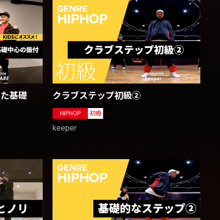
クラブステップ初級②
した基礎
HIPHOP
初級
keeper