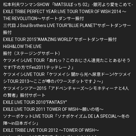
松本利夫ワンマンSHOW 「MATSUぼっち 02」-銀河より愛をこめて-
EXILE TRIBE PERFECT YEAR LIVE TOUR TOWER OF WISH 2014 ～
THE REVOLUTION～サポートダンサー振付
三代目 J Soul Brothers LIVE TOUR“BLUE PLANET”サポートダンサー
振付
EXILE TOUR 2015“AMAZING WORLD” サポートダンサー振付
HiGH&LOW THE LIVE
振付（ステージングサポート）
ケツメイシLIVE TOUR「あれっ？このおじさん達見たことある!そう
です!下の方でFes2011テッテレー♪」
ケツメイシLIVE TOUR「ケツメイシ 闇から光へ尿意ドーン!ケツメイ
シTOUR 2013～ここが噂のパワースポットです♪～」
ケツメイシツアー2015「アドベンチャーズ～シモネティーナと4人
の賢者」振付サポート
EXILE LIVE TOUR 2010“FANTASY”
EXILE LIVE TOUR 2011 TOWER OF WISH～願いの塔～
ソナーポケットLIVE TOUR「ソナポケイズム DE LA SPECIAL～冬の
陣～in日本ガイシ」
EXILE TRIBE LIVE TOUR 2012 ～TOWER OF WISH～