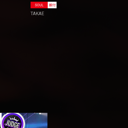
SOUL
振付
TAKAE